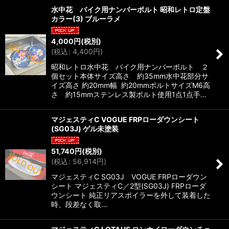
水中花 バイク用ナンバーボルト 昭和レトロ定盤
カラー(3) ブルーラメ
4,000
円
(税別)
(
税込
:
4,400
円
)
昭和レトロ水中花 バイク用ナンバーボルト ２
個セット本体サイズ高さ 約35mm水中花部分サ
イズ高さ 約20mm幅 約20mmボルトサイズM6高
さ 約15mmステンレス製ボルト使用1点1点手…
マジェスティC VOGUE FRPローダウンシート
(SG03J) ゲル未塗装
51,740
円
(税別)
(
税込
:
56,914
円
)
マジェスティC SG03J VOGUE FRPローダウン
シート マジェスティC／2型(SG03J) FRPローダ
ウンシート 純正リアスポイラーを外して装着した
時、段差なく取…