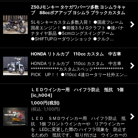
Z50Jモンキー タケガワパーツ多数 ヨシムラキャ
ブ 88ccボアアップ ヨシムラ ブラックカスタム
5Lモンキーカスタム多数入荷！ ●国産フレーム
国産エンジン！ ●前後3.5J Gクラフト ●後バナ
ナタイヤ新品 ●5cmロングスイングアーム
●SHIFTUPローダウンショック ●クルク…
HONDA リトルカブ 110cc カスタム 中古車
HONDA リトルカブ 110cc カスタム 中古車
*************カスタムスペック**************
PICK UP！！ ●110cc 4速ロータリー社外エン…
ＬＥＤウインカー用 ハイフラ防止 抵抗 1個
[
ic_h004
]
1,000
円
(税別)
(
税込
:
1,100
円
)
ＬＥＤ ＳＭＤウインカー用 ハイフラ防止 抵
抗 1個 フロントウインカーや リアウインカー
を LEDに変更した際の ハイフラ現象を 防止す
るための 抵抗です。 取り付けは ウインカーの