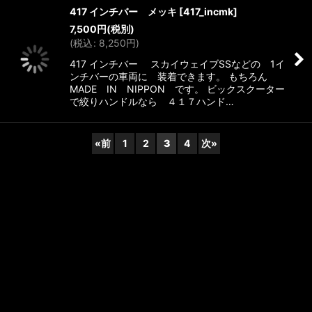
417 インチバー メッキ
[
417_incmk
]
7,500
円
(税別)
(
税込
:
8,250
円
)
417 インチバー スカイウェイブSSなどの 1イ
ンチバーの車両に 装着できます。 もちろん
MADE IN NIPPON です。 ビックスクーター
で絞りハンドルなら ４１７ハンド…
«
前
1
2
3
4
次
»