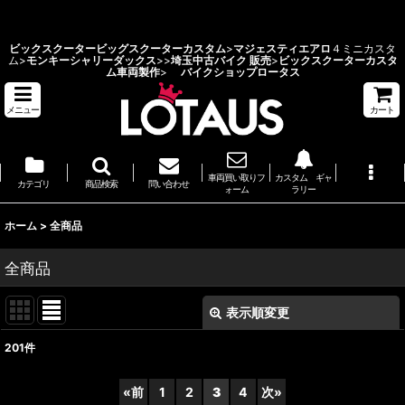
ビックスクーターカスタム 埼玉県 バイクショップ ロータス
ビックスクーター
ビッグスクーターカスタム
>
マジェスティエアロ
４ミニカスタ
ム>
モンキーシャリーダックス
>
>
埼玉中古バイク 販売
>
ビックスクーターカスタ
ム車両製作
>
バイクショップロータス
メニュー
カート
車両買い取りフ
カスタム ギャ
カテゴリ
商品検索
問い合わせ
ォーム
ラリー
ホーム
>
全商品
全商品
表示順変更
閉じる
201
件
表示数
:
«
前
1
2
3
4
次
»