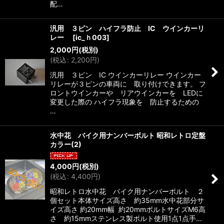
配…
汎用 ３ピン ハイフラ防止 IC ウインカーリ
レー
[
ic_ｈ003
]
2,000
円
(税別)
(
税込
:
2,200
円
)
汎用 ３ピン IC ウインカーリレー ウインカー
リレーが３ピンの車両に 取り付けできます。 フ
ロントウインカーや リアウインカーを LEDに
変更した際の ハイフラ現象を 防止するための
…
水中花 バイク用ナンバーボルト 昭和レトロ定盤
カラー(2)
4,000
円
(税別)
(
税込
:
4,400
円
)
昭和レトロ水中花 バイク用ナンバーボルト ２
個セット本体サイズ高さ 約35mm水中花部分サ
イズ高さ 約20mm幅 約20mmボルトサイズM6高
さ 約15mmステンレス製ボルト使用1点1点手…