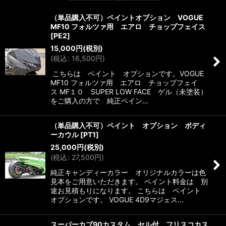
並び順
:
（単品購入不可）ペイントオプション VOGUE
MF10 フォルツァ用 エアロ チョップフェイス
絞り込む
[
PE2
]
15,000
円
(税別)
(
税込
:
16,500
円
)
こちらは ペイント オプションです。VOGUE
MF10 フォルツァ用 エアロ チョップフェイ
ス MF１０ SUPER LOW FACE ゲル（未塗装）
をご購入の方で 純正ペイン…
（単品購入不可）ペイント オプション ボディ
ーカウル
[
PT1
]
25,000
円
(税別)
(
税込
:
27,500
円
)
純正キャンディーカラー オリジナルカラーは色
見本をご用意いただきます。 ペイント料金は 別
途お見積もりになります。 こちらは ペイント
オプションです。 VOGUE 4D9マジェス…
スーパーカブ90カスタム セル付 フリスコカス