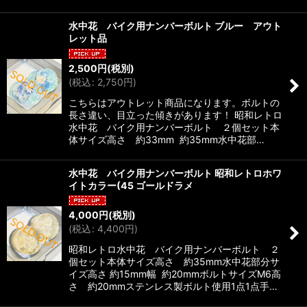
水中花 バイク用ナンバーボルト ブルー アウト
レット品
2,500
円
(税別)
(
税込
:
2,750
円
)
こちらはアウトレット商品になります。ボルトの
長さ違い、目立った傾きがあります！ 昭和レトロ
水中花 バイク用ナンバーボルト ２個セット本
体サイズ高さ 約33mm 約35mm水中花部…
水中花 バイク用ナンバーボルト 昭和レトロホワ
イトカラー(45 ゴールドラメ
4,000
円
(税別)
(
税込
:
4,400
円
)
昭和レトロ水中花 バイク用ナンバーボルト ２
個セット本体サイズ高さ 約35mm水中花部分サ
イズ高さ 約15mm幅 約20mmボルトサイズM6高
さ 約20mmステンレス製ボルト使用1点1点手…