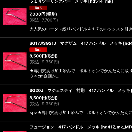
５１４ツーリングバー メッキ
[
hd514_mk
]
7,000
円
(税別)
(
税込
:
7,700
円
)
大人気のロータス絞りハンドル４１７のルックスを引き継
SG17J/SG21J マグザム 417 ハンドル メッキ
[
hd
8,500
円
(税別)
(
税込
:
9,350
円
)
★専用穴あけ加工済みで ボルトオンでかんたんに取り
３４cm企画か…
SG20J マジェスティ 前期 417 ハンドル メッキ
8,500
円
(税別)
(
税込
:
9,350
円
)
<p>★専用穴あけ加工済みで ボルトオンでかんたんに
フュージョン 417 ハンドル メッキ
[
hd417_mk_MF