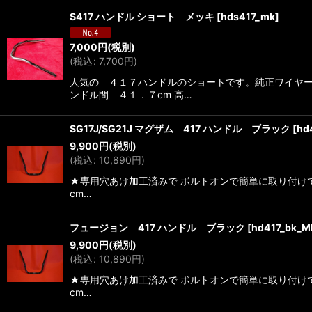
S417 ハンドル ショート メッキ
[
hds417_mk
]
7,000
円
(税別)
(
税込
:
7,700
円
)
人気の ４１７ハンドルのショートです。純正ワイヤー
ンドル間 ４１．７cm 高…
SG17J/SG21J マグザム 417 ハンドル ブラック
[
hd
9,900
円
(税別)
(
税込
:
10,890
円
)
★専用穴あけ加工済みで ボルトオンで簡単に取り付けで
cm…
フュージョン 417 ハンドル ブラック
[
hd417_bk_M
9,900
円
(税別)
(
税込
:
10,890
円
)
★専用穴あけ加工済みで ボルトオンで簡単に取り付けで
cm…