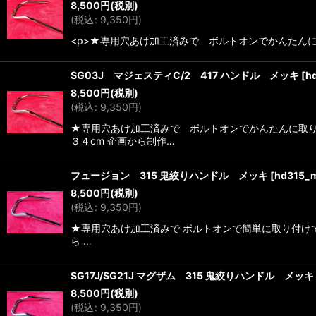
8,500
円
(税別)
(
税込
:
9,350
円
)
<p>★専用穴あけ加工済みで ボルトオンでかんたんに
SG03J マジェスティC/2 417 ハンドル メッキ
[
h
8,500
円
(税別)
(
税込
:
9,350
円
)
★専用穴あけ加工済みで ボルトオンでかんたんに取り
３４cm 企画から制作…
フュージョン 315 鬼絞りハンドル メッキ
[
hd315_
8,500
円
(税別)
(
税込
:
9,350
円
)
★専用穴あけ加工済みで ボルトオンで簡単に取り付け
ら …
SG17J/SG21J マグザム 315 鬼絞りハンドル メッキ
8,500
円
(税別)
(
税込
:
9,350
円
)