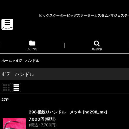
ビックスクーターカスタム 埼玉県 バイクショップ ロータス
ビックスクーター
ビッグスクーターカスタム
>
マジェステ
メニュー
カテゴリ
商品検索
ホーム
>
417 ハンドル
417 ハンドル
27
件
表示数
:
298 極絞りハンドル メッキ
[
hd298_mk
]
7,000
円
(税別)
並び順
:
(
税込
:
7,700
円
)