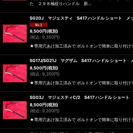
た ２９８極絞りハンドル 新…
SG20J マジェスティ S417 ハンドル ショート メ
8,500
円
(税別)
(
税込
:
9,350
円
)
★専用穴あけ加工済みで ボルトオンで簡単に取り付けでき
SG17J/SG21J マグザム S417 ハンドル ショート
8,500
円
(税別)
(
税込
:
9,350
円
)
★専用穴あけ加工済みで ボルトオンで簡単に取り付けでき
SG03J マジェスティC/2 S417 ハンドル ショート
8,500
円
(税別)
(
税込
:
9,350
円
)
★専用穴あけ加工済みで ボルトオンで簡単に取り付けでき