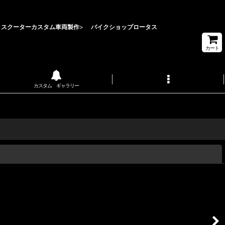
クスクーターカスタム車両製作
>
バイクショップロータス
カート
カスタム ギャラリー
閉じる