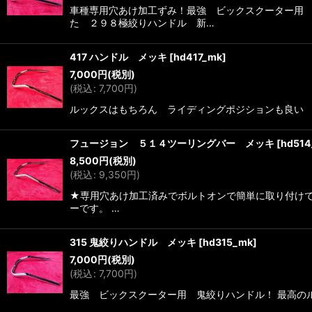
車種専用穴あけ加工ずみ！最強 ビックスクーター用 
た ２９８極絞りハンドル 新…
417 ハンドル メッキ
[
hd417_mk
]
7,000
円
(税別)
(
税込
:
7,700
円
)
ルックスはもちろん ライディングポジションも良い 絞りハ
フュージョン ５１４ツーリングバー メッキ
[
hd51
8,500
円
(税別)
(
税込
:
9,350
円
)
★専用穴あけ加工済みでボルトオンで簡単に取り付けで
ーです。 …
315 鬼絞りハンドル メッキ
[
hd315_mk
]
7,000
円
(税別)
(
税込
:
7,700
円
)
最強 ビックスクーター用 鬼絞りハンドル！ 最高のルック