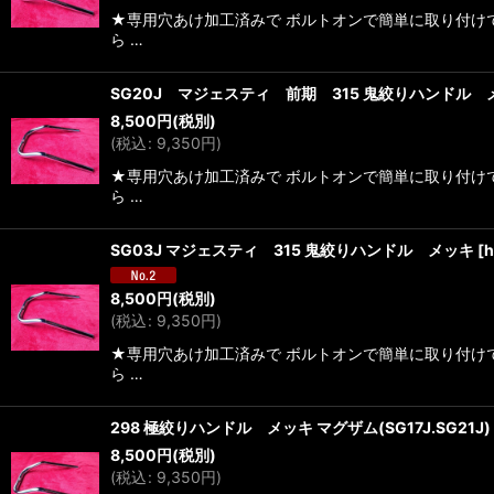
★専用穴あけ加工済みで ボルトオンで簡単に取り付け
ら …
SG20J マジェスティ 前期 315 鬼絞りハンドル 
8,500
円
(税別)
(
税込
:
9,350
円
)
★専用穴あけ加工済みで ボルトオンで簡単に取り付け
ら …
SG03J マジェスティ 315 鬼絞りハンドル メッキ
[
h
8,500
円
(税別)
(
税込
:
9,350
円
)
★専用穴あけ加工済みで ボルトオンで簡単に取り付け
ら …
298 極絞りハンドル メッキ マグザム(SG17J.SG21J)
8,500
円
(税別)
(
税込
:
9,350
円
)