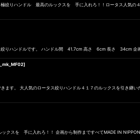
極絞りハンドル 最高のルックスを 手に入れろ！！ロータス人気の４
ンドルです。 ハンドル間 41.7cm 高さ 6cm 長さ 34cm 企画
4_mk_MF02
]
きます。 大人気のロータス絞りハンドル４１７のルックスを引き継い
スを 手に入れろ！！ 企画から制作まですべてMADE IN NIPPON