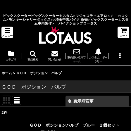
ビックスクーターカスタム 埼玉県 バイクショップ ロータス
ビックスクーター
ビッグスクーターカスタム
>
マジェスティエアロ
４ミニカスタ
ム>
モンキーシャリーダックス
>
>
埼玉中古バイク 販売
>
ビックスクーターカスタ
ム車両製作
>
バイクショップロータス
メニュー
カート
車両買い取りフ
カスタム ギャ
カテゴリ
商品検索
問い合わせ
ォーム
ラリー
ホーム
>
ＧＯＤ ポジション バルブ
ＧＯＤ ポジション バルブ
表示順変更
閉じる
2
件
表示数
:
ＧＯＤ ポジションバルブ ブルー ２個セット