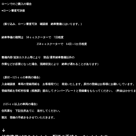
ローンでのご購入の場合
●ローン審査可決後
（振り込み、ローン審査可決 確認後 納車整備にはいります。)
納車準備の期間は 50ｃｃスクーターで 7日程度
250ｃｃスクーターで 14日～1か月程度
整備内容/追加カスタム等により 部品/通常納車整備以外の
作業
などが必要になった場合、混雑状況により 納車が遅れることがあります）
（原付～125ｃｃの車両の場合）
入金確認後 車両の登録用紙を お客様宛てに 発送いたします。原付の登録はお客様にお願いしています。
登録用紙を市町村役場（税務課）提出して.ナンバープレートと登録書をもらってください。（料金はかかり
（125ｃｃ以上の車両の場合）
住民票を 下記住所あてに 送付してください。
順次 登録の手続きをさせていただきます。
↓