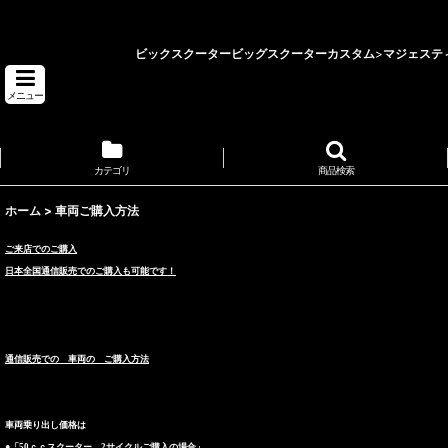
ビックスクーターカスタム 埼玉県 バイクショップ ロータス
ビックスクーター
ビッグスクーターカスタム
>
マジェステ
メニュー
カテゴリ
商品検索
ホーム
>
車両ご購入方法
ご来店でのご購入
日本全国通信販売でのご購入も可能です！
通信販売での 車両の ご購入方法
車両乗り出し価格は
●「50ｃｃスクーター 2サイクルご購入の場合」