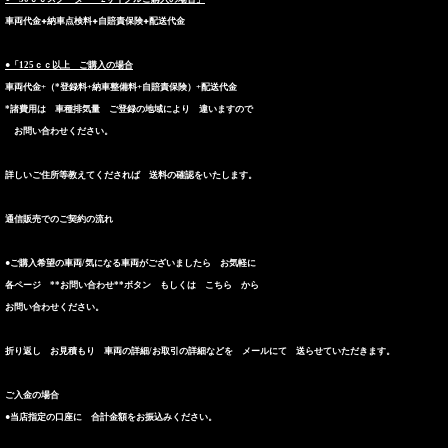
車両代金+納車点検料+自賠責保険+配送代金
●「125ｃｃ以上 ご購入の場合
車両代金+（*登録料+納車整備料+自賠責保険）+配送代金
*諸費用は 車種排気量 ご登録の地域により 違いますので
お問い合わせください。
詳しいご住所等教えてくだされば 送料の確認をいたします。
通信販売でのご契約の流れ
●ご購入希望の車両/気になる車両がございましたら お気軽に
各ページ **お問い合わせ**ボタン もしくは
こちら
から
お問い合わせください。
折り返し お見積もり 車両の詳細/お取引の詳細などを メールにて 送らせていただきます。
ご入金の場合
●当店指定の口座に 合計金額をお振込みください。