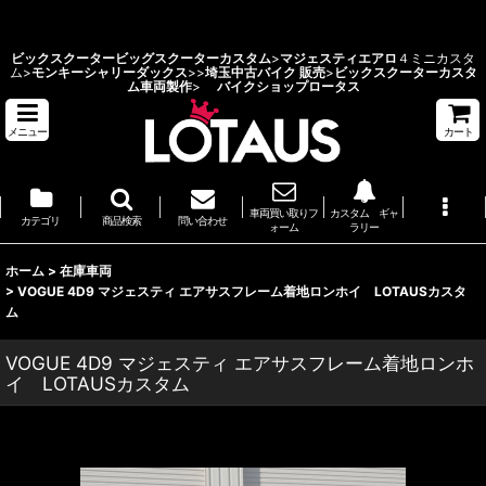
ビックスクーターカスタム 埼玉県 バイクショップ ロータス
ビックスクーター
ビッグスクーターカスタム
>
マジェスティエアロ
４ミニカスタ
ム>
モンキーシャリーダックス
>
>
埼玉中古バイク 販売
>
ビックスクーターカスタ
ム車両製作
>
バイクショップロータス
メニュー
カート
車両買い取りフ
カスタム ギャ
カテゴリ
商品検索
問い合わせ
ォーム
ラリー
ホーム
>
在庫車両
>
VOGUE 4D9 マジェスティ エアサスフレーム着地ロンホイ LOTAUSカスタ
ム
VOGUE 4D9 マジェスティ エアサスフレーム着地ロンホ
イ LOTAUSカスタム