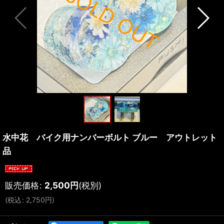
水中花 バイク用ナンバーボルト ブルー アウトレット
品
販売価格
:
2,500
円
(税別)
(
税込
:
2,750
円
)