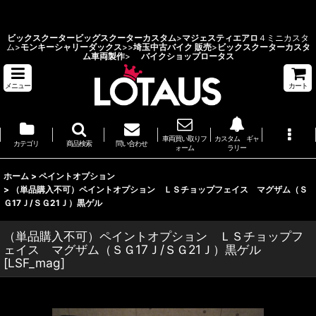
ビックスクーターカスタム 埼玉県 バイクショップ ロータス
ビックスクーター
ビッグスクーターカスタム
>
マジェスティエアロ
４ミニカスタ
ム>
モンキーシャリーダックス
>
>
埼玉中古バイク 販売
>
ビックスクーターカスタ
ム車両製作
>
バイクショップロータス
メニュー
カート
車両買い取りフ
カスタム ギャ
カテゴリ
商品検索
問い合わせ
ォーム
ラリー
ホーム
>
ペイントオプション
>
（単品購入不可）ペイントオプション ＬＳチョップフェイス マグザム（Ｓ
Ｇ17Ｊ/ＳＧ21Ｊ）黒ゲル
（単品購入不可）ペイントオプション ＬＳチョップフ
ェイス マグザム（ＳＧ17Ｊ/ＳＧ21Ｊ）黒ゲル
[
LSF_mag
]