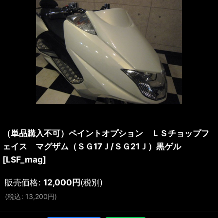
（単品購入不可）ペイントオプション ＬＳチョップフ
ェイス マグザム（ＳＧ17Ｊ/ＳＧ21Ｊ）黒ゲル
[
LSF_mag
]
販売価格
:
12,000
円
(税別)
(
税込
:
13,200
円
)