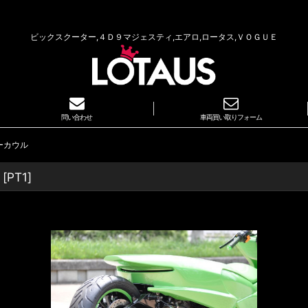
ビックスクーター,４Ｄ９マジェスティ,エアロ,ロータス,ＶＯＧＵＥ
問い合わせ
車両買い取りフォーム
ーカウル
[
PT1
]