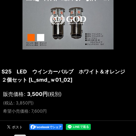
S25 LED ウインカーバルブ ホワイト＆オレンジ
２個セット
[
L_smd_ｗ01_02
]
販売価格
:
3,500
円
(税別)
(
税込
:
3,850
円
)
希望小売価格
:
7,600
円
Facebookでシェア