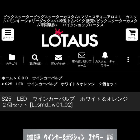
ビックスクーターカスタム 埼玉県 バイクショップ ロータス
ビックスクーター
ビッグスクーターカスタム
>
マジェスティエアロ
４ミニカスタ
ム>
モンキーシャリーダックス
>
>
埼玉中古バイク 販売
>
ビックスクーターカスタ
ム車両製作
>
バイクショップロータス
メニュー
カート
車両買い取りフ
カスタム ギャ
カテゴリ
商品検索
問い合わせ
ォーム
ラリー
ホーム
>
ＧＯＤ ウインカーバルブ
>
S25 LED ウインカーバルブ ホワイト＆オレンジ ２個セット
S25 LED ウインカーバルブ ホワイト＆オレンジ
２個セット
[
L_smd_ｗ01_02
]