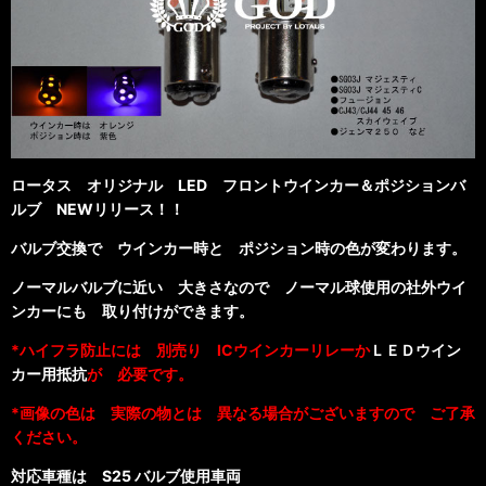
ロータス オリジナル LED フロントウインカー＆ポジションバ
ルブ NEWリリース！！
バルブ交換で ウインカー時と ポジション時の色が変わります。
ノーマルバルブに近い 大きさなので ノーマル球使用の社外ウイ
ンカーにも 取り付けができます。
*ハイフラ防止には 別売り ICウインカーリレーか
ＬＥＤウイン
カー用抵抗
が 必要です。
*画像の色は 実際の物とは 異なる場合がございますので ご了承
ください。
対応車種は S25 バルブ使用車両