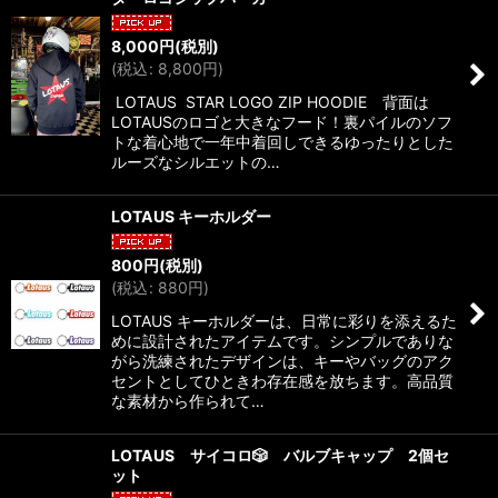
並び順
:
8,000
円
(税別)
(
税込
:
8,800
円
)
絞り込む
LOTAUS STAR LOGO ZIP HOODIE 背面は
LOTAUSのロゴと大きなフード！裏パイルのソフ
トな着心地で一年中着回しできるゆったりとした
ルーズなシルエットの…
LOTAUS キーホルダー
800
円
(税別)
(
税込
:
880
円
)
LOTAUS キーホルダーは、日常に彩りを添えるた
めに設計されたアイテムです。シンプルでありな
がら洗練されたデザインは、キーやバッグのアク
セントとしてひときわ存在感を放ちます。高品質
な素材から作られて…
LOTAUS サイコロ🎲 バルブキャップ 2個セ
ット