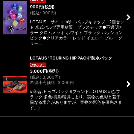
900
円
(税別)
(
税込
:
990
円
)
LOTAUS サイコロ🎲 バルブキャップ 2個セッ
ト 米式バルブ専用材質 プラスチック●不透明カ
ラー クロムメッキ ホワイト ブラック パッション
ピンク●クリアカラー レッド イエロー ブルー グ
リー…
LOTAUS "TOURING HIP PACK"防水バック
3,000
円
(税別)
(
税込
:
3,300
円
)
希望小売価格
:
3,000
円
#商品 .ヒップバック #ブランド.LOTAUS #色.ブ
ラック 多色(撮影環境により、実物の色彩と若干
異なる場合がありますが、実物の彩色を優先さま
す。)