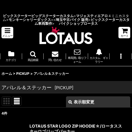
ビックスクーターカスタム 埼玉県 バイクショップ ロータス
ビックスクーター
ビッグスクーターカスタム
>
マジェスティエアロ
４ミニカスタ
ム>
モンキーシャリーダックス
>
>
埼玉中古バイク 販売
>
ビックスクーターカスタ
ム車両製作
>
バイクショップロータス
メニュー
カート
車両買い取りフ
カスタム ギャ
カテゴリ
商品検索
問い合わせ
ォーム
ラリー
ホーム
>
PICKUP
>
アパレル＆ステッカー
アパレル＆ステッカー
[
PICKUP
]
表示順変更
閉じる
4
件
表示数
:
LOTAUS STAR LOGO ZIP HOODIE☆/ロータスス
ターロゴジップパーカー