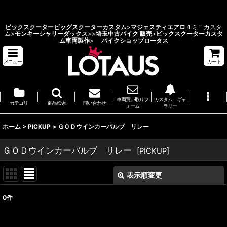
ビックスクーターカスタム 埼玉県 バイクショップ ロータス
ビックスクーター
ビッグスクーターカスタム
>
マジェスティエアロ
４ミニカスタ
ム>
モンキーシャリーダックス
>
>
埼玉中古バイク 販売
>
ビックスクーターカスタ
ム車両製作
>
バイクショップロータス
メニュー
カート
車両買い取りフ
カスタム ギャ
カテゴリ
商品検索
問い合わせ
ォーム
ラリー
ホーム
>
PICKUP
>
ＧＯＤウインカーバルブ リレー
ＧＯＤウインカーバルブ リレー
[
PICKUP
]
表示順変更
閉じる
0
件
表示数
: