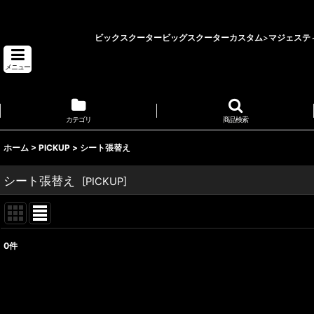
ビックスクーターカスタム 埼玉県 バイクショップ ロータス
ビックスクーター
ビッグスクーターカスタム
>
マジェステ
メニュー
カテゴリ
商品検索
ホーム
>
PICKUP
>
シート張替え
シート張替え
[
PICKUP
]
0
件
表示数
:
並び順
: