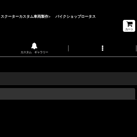
クスクーターカスタム車両製作
>
バイクショップロータス
カート
カスタム ギャラリー
閉じる