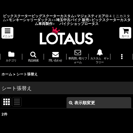
ビックスクーターカスタム 埼玉県 バイクショップ ロータス
ビックスクーター
ビッグスクーターカスタム
>
マジェスティエアロ
４ミニカスタ
ム>
モンキーシャリーダックス
>
>
埼玉中古バイク 販売
>
ビックスクーターカスタ
ム車両製作
>
バイクショップロータス
メニュー
カート
車両買い取りフ
カスタム ギャ
カテゴリ
商品検索
問い合わせ
ォーム
ラリー
ホーム
>
シート張替え
シート張替え
表示順変更
閉じる
2
件
表示数
: