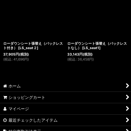
並び順
:
絞り込む
ローダウンシート張替え（バックレス
ローダウンシート張替え（バックレス
ト付き）
[
LS_seat２
]
トなし）
[
LS_seat1
]
37,905
円
(税別)
33,143
円
(税別)
(
税込
:
41,696
円
)
(
税込
:
36,458
円
)
ホーム
ショッピングカート
マイページ
最近チェックしたアイテム