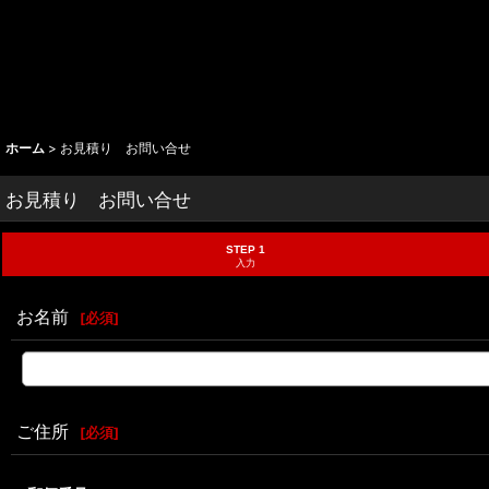
ビックスクーターカスタム 埼玉県 バイクショップ ロータス
ホーム
>
お見積り お問い合せ
お見積り お問い合せ
STEP 1
入力
お名前
[
必須
]
ご住所
[
必須
]